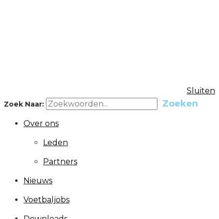
FBO
Federatie van betaald voetbal
organisaties
Sluiten
Zoeken
Zoek Naar:
Over ons
Leden
Partners
Nieuws
Voetbaljobs
Downloads