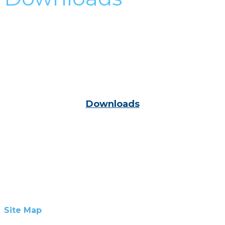
Vind de juiste informatie in een klik!
Deze pagina bevat naast openbare documenten, ook
documenten die alleen toegankelijk zijn voor de
leden van de FBO. Nog geen inlogcode? Registreer je
via onze website.
Downloads
Site Map