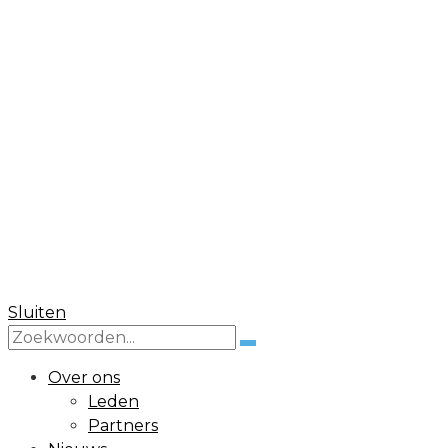
FBO
Federatie van betaald voetbal
organisaties
Sluiten
Zoek
Zoeken
naar:
Over ons
Leden
Partners