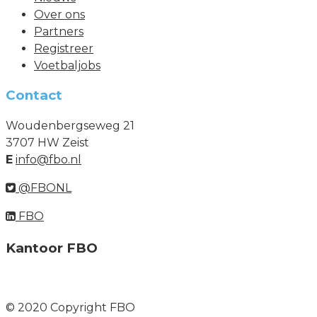
Over ons
Partners
Registreer
Voetbaljobs
Contact
Woudenbergseweg 21
3707 HW Zeist
E
info@fbo.nl
@FBONL
FBO
Kantoor FBO
© 2020 Copyright FBO