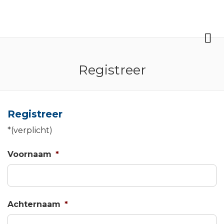
FBO
M
e
n
Registreer
u
Registreer
*(verplicht)
Voornaam
*
Achternaam
*