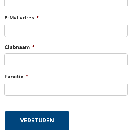
E-Mailadres
*
Clubnaam
*
Functie
*
C
A
P
VERSTUREN
T
C