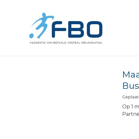
FBO
Maa
Bus
Geplaats
Op 1 m
Partne