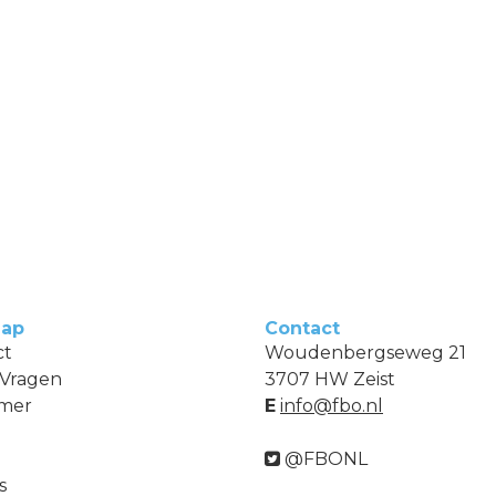
Map
Contact
ct
Woudenbergseweg 21
 Vragen
3707 HW Zeist
imer
E
info@fbo.nl
@FBONL
s