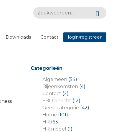
Z
Z
O
O
E
E
K
N
K
A
Downloads
Contact
login/registreer
E
A
N
R:
Categorieën
Algemeen
(54)
Bijeenkomsten
(4)
Contact
(2)
FBO bericht
(12)
siness
Geen categorie
(42)
Home
(101)
HR
(63)
HR model
(1)