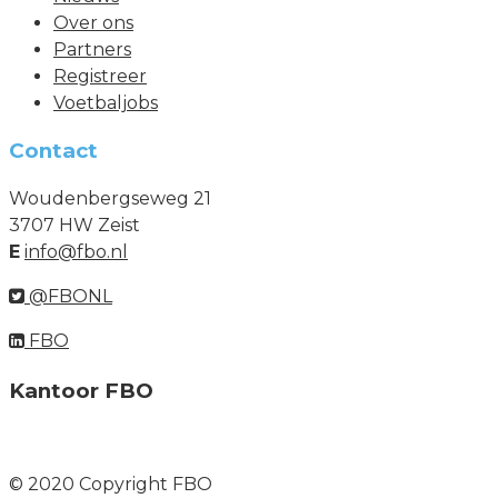
Over ons
Partners
Registreer
Voetbaljobs
Contact
Woudenbergseweg 21
3707 HW Zeist
E
info@fbo.nl
@FBONL
FBO
Kantoor FBO
© 2020 Copyright FBO