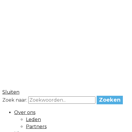
FBO
Federatie van betaald voetbal
organisaties
Sluiten
Zoeken
Zoek naar:
Over ons
Leden
Partners